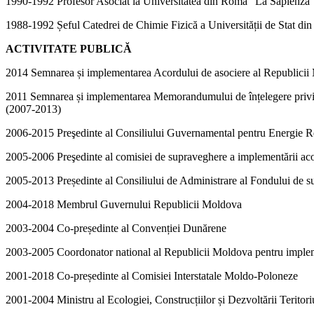
1990-1992 Profesor Asociat la Universitatea din Roma "La Sapienza",
1988-1992 Șeful Catedrei de Chimie Fizică a Universității de Stat di
ACTIVITATE PUBLICĂ
2014 Semnarea și implementarea Acordului de asociere al Republici
2011 Semnarea și implementarea Memorandumului de înțelegere privind
(2007-2013)
2006-2015 Preşedinte al Consiliului Guvernamental pentru Energie R
2005-2006 Preşedinte al comisiei de supraveghere a implementării
2005-2013 Președinte al Consiliului de Administrare al Fondului de su
2004-2018 Membrul Guvernului Republicii Moldova
2003-2004 Co-președinte al Convenției Dunărene
2003-2005 Coordonator national al Republicii Moldova pentru implem
2001-2018 Co-președinte al Comisiei Interstatale Moldo-Poloneze
2001-2004 Ministru al Ecologiei, Construcțiilor și Dezvoltării Teritor