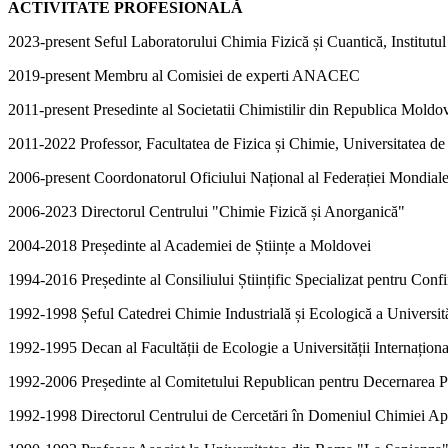
ACTIVITATE PROFESIONALĂ
2023-present Seful Laboratorului Chimia Fizică și Cuantică, Institutu
2019-present Membru al Comisiei de experti ANACEC
2011-present Presedinte al Societatii Chimistilir din Republica Moldo
2011-2022 Professor, Facultatea de Fizica și Chimie, Universitatea de
2006-present Coordonatorul
Oficiului Național al
Federației Mondial
2006-2023 Directorul Centrului "Chimie Fizică și Anorganică"
2004-2018 Președinte al Academiei de Științe a Moldovei
1994-2016 Președinte al Consiliului Științific Specializat pentru Confi
1992-1998 Șeful Catedrei Chimie Industrială și Ecologică a Universit
1992-1995 Decan al Facultății de Ecologie a Universității Internațio
1992-2006 Președinte al Comitetului Republican pentru Decernarea Pre
1992-1998 Directorul Centrului de Cercetări în Domeniul Chimiei Apli