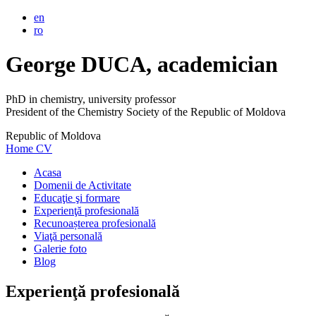
en
ro
George DUCA, academician
PhD in chemistry, university professor
President of the Chemistry Society of the Republic of Moldova
Republic of Moldova
Home
CV
Acasa
Domenii de Activitate
Educaţie şi formare
Experienţă profesională
Recunoașterea profesională
Viaţă personală
Galerie foto
Blog
Experienţă profesională