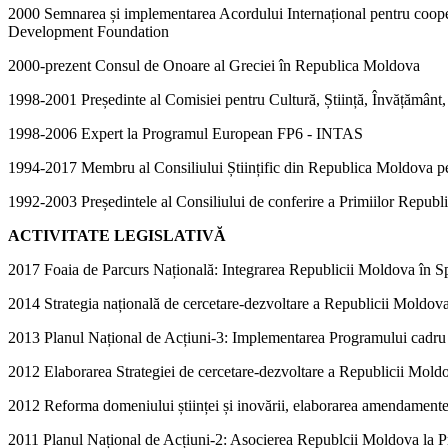
2000 Semnarea și implementarea Acordului Internațional pentru cooper
Development Foundation
2000-prezent Consul de Onoare al Greciei în Republica Moldova
1998-2001 Președinte al Comisiei pentru Cultură, Știință, Învățământ
1998-2006 Expert la Programul European FP6 - INTAS
1994-2017 Membru al Consiliului Științific din Republica Moldova pentr
1992-2003 Președintele al Consiliului de conferire a Primiilor Republic
ACTIVITATE LEGISLATIVĂ
2017 Foaia de Parcurs Națională: Integrarea Republicii Moldova în 
2014 Strategia națională de cercetare-dezvoltare a Republicii Moldov
2013 Planul Național de Acțiuni-3: Implementarea Programului cadr
2012 Elaborarea Strategiei de cercetare-dezvoltare a Republicii Mol
2012 Reforma domeniului științei și inovării, elaborarea amendamentelor
2011 Planul Național de Acțiuni-2: Asocierea Republcii Moldova la