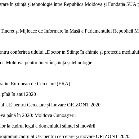
are în știință și tehnologie între Republica Moldova și Fundația SUA 
, Tineret și Mijloace de Informare în Masă a Parlamentului Republicii 
u conferirea titlului „Doctor în Științe în chimie și protecția mediului
ii Moldova pentru tineri în știință și tehnologie
Spațiul European de Cercetare (ERA)
a pînă în anul 2020
u al UE pentru Cercetare și inovare ORIZONT 2020
dova până în 2020: Moldova Cunoașterii
 la cadrul legal a domeniului științei și inovării
 Programul cadru al UE pentru cercetare și inovare ORIZONT 2020