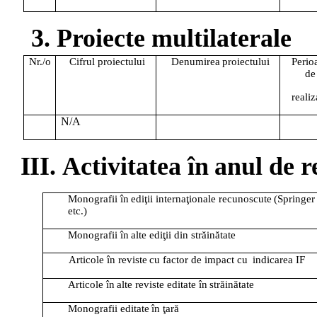
3.
Proiecte
multilaterale
Nr./o
Cifrul
proiectului
Denumirea
proiectului
Perio
de
realiz
N/A
III.
Activitatea
în
anul
de
r
Monografii
în
ediţii
internaţionale
recunoscute
(Springer
etc.)
Monografii
în
alte
ediţii
din
străinătate
Articole
în
reviste
cu
factor
de
impact
cu
indicarea
IF
Articole
în
alte
reviste
editate
în
străinătate
Monografii
editate
în
ţară