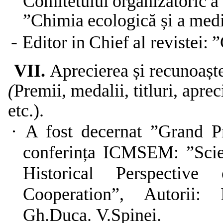
Comitetului
organizatoric
a
”Chimia
ecologică
și
a
medi
-
Editor
in
Chief
al
revistei:
”
VII.
Aprecierea și recunoaște
(
Premii, medalii, titluri, aprec
etc.).
·
A fost decernat ”Grand Pr
conferința ICMSEM: ”Sci
Historical Perspectiv
Cooperation”,
Autorii:
Gh.Duca.
V.Spinei.