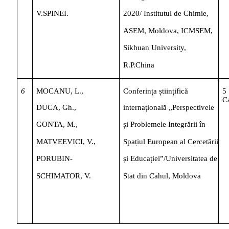
V.SPINEI.
2020/
Institutul
de
Chimie,
ASEM,
Moldova,
ICMSEM,
Sikhuan
University,
R.P.China
6
MOCANU,
L.,
Conferința
științifică
5
C
DUCA,
Gh.,
internațională
„Perspectivele
GONTA,
M.,
și
Problemele
Integrării
în
MATVEEVICI,
V.,
Spațiul
European
al
Cercetării
PORUBIN-
și
Educației”/Universitatea
de
SCHIMATOR,
V.
Stat
din
Cahul,
Moldova