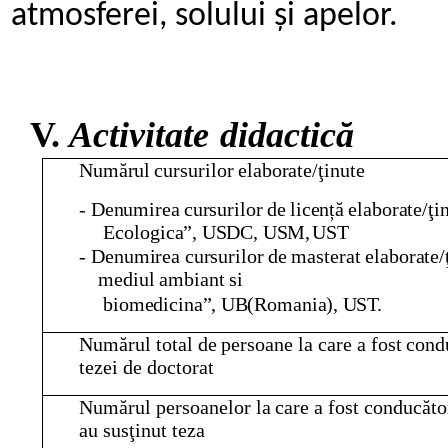
atmosferei,
solului
și
apelor.
V.
Activitate
didactică
Numărul
cursurilor
elaborate/ţinute
-
Denumirea
cursurilor
de
licență
elaborate/ţi
Ecologica”,
USDC,
USM,
UST
-
Denumirea
cursurilor
de
masterat
elaborate/
mediul
ambiant
si
biomedicina”,
UB(Romania),
UST.
Numărul
total
de
persoane
la
care
a
fost
cond
tezei
de
doctorat
Numărul
persoanelor
la
care
a
fost
conducăto
au
susţinut
teza