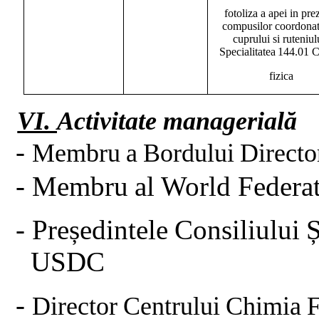
fotoliza a apei in pre
compusilor coordonati
cuprului si ruteniul
Specialitatea
144.01
C
fizica
VI.
Activitate
managerială
-
Membru
a
Bordului
Directo
-
Membru
al
World
Federa
-
Președintele
Consiliului
Ș
USDC
-
Director
Centrului
Chimia
F