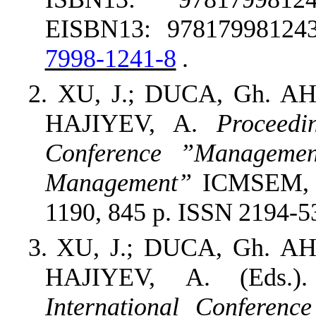
EISBN13: 978179981243
7998-1241-8
.
2.
XU, J.; DUCA, Gh. AH
HAJIYEV, A.
Proceedi
Conference ”Managemen
Management”
ICMSEM,
1190,
845
p.
ISSN
2194-5
3.
XU,
J.;
DUCA,
Gh.
AH
HAJIYEV,
A.
(Eds.).
International Conferen