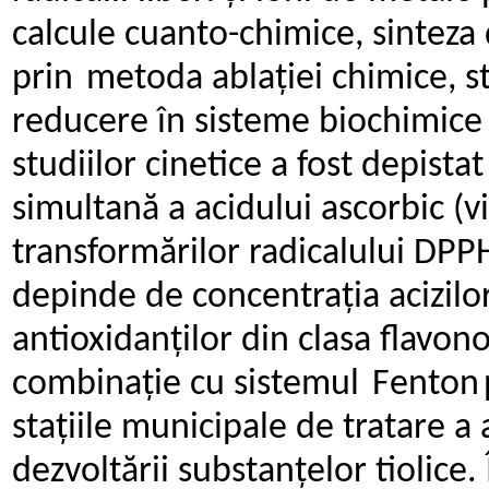
calcule
cuanto-chimice,
sinteza
prin
metoda
ablației
chimice,
s
reducere
în
sisteme
biochimice
studiilor cinetice a fost depistat
simultană a
acidului ascorbic (v
transformărilor radicalului DPP
depinde de concentrația acizilor
antioxidanților
din
clasa
flavono
combinație
cu
sistemul
Fenton
stațiile municipale de tratare a 
dezvoltării substanțelor tiolice.