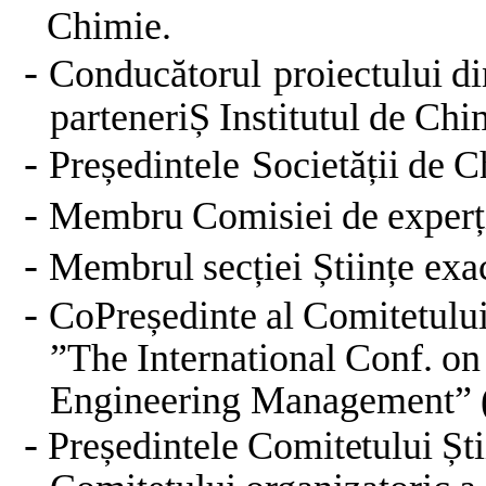
Chimie.
-
Conducătorul
proiectului
di
parteneriȘ
Institutul
de
Chi
-
Președintele
Societății
de
C
-
Membru
Comisiei
de
experț
-
Membrul
secției
Științe
exa
-
CoPreședinte
al
Comitetulu
”The
International
Conf.
on
Engineering
Management”
-
Președintele
Comitetului
Ști