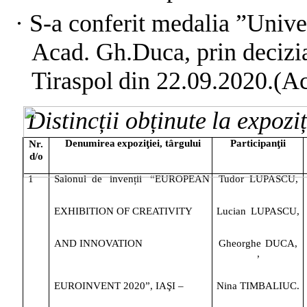
·
S-a conferit medalia ”Univer
Acad. Gh.Duca, prin decizi
Tiraspol
din
22.09.2020.(A
Distincții
obținute
la
expoziț
Denumirea
expoziţiei,
târgului
Participanţii
Nr.
d/o
1
Salonul
de
invenții
“EUROPEAN
Tudor
LUPASCU,
EXHIBITION
OF
CREATIVITY
Lucian
LUPASCU,
AND
INNOVATION
Gheorghe
DUCA,
,
EUROINVENT
2020”,
IAŞI
–
Nina
TIMBALIUC.