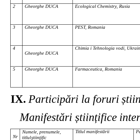
2
Gheorghe
DUCA
Ecological
Chemistry,
Rusia
3
Gheorghe
DUCA
PEST,
Romania
4
Chimia
i
Tehnologia
vodi,
Ukrai
Gheorghe
DUCA
5
Gheorghe
DUCA
Farmaceutica,
Romania
IX.
Participări
la
foruri
știi
Manifestări
științifice
inte
Titlul
manifestării
P
Numele, prenumele,
Nr
titlul
ştiinţific