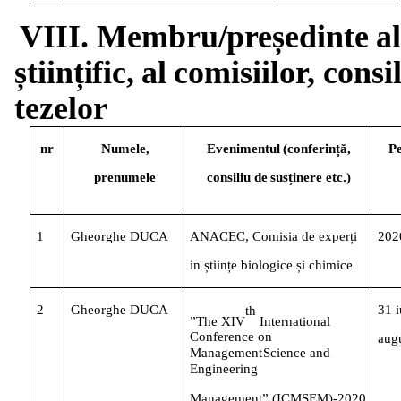
VIII.
Membru/președinte
al
științific,
al
comisiilor,
consil
tezelor
nr
Numele,
Evenimentul
(conferință,
P
prenumele
consiliu
de
susținere
etc.)
1
Gheorghe
DUCA
ANACEC,
Comisia
de
experți
202
in
științe
biologice
și
chimice
2
Gheorghe
DUCA
31
i
th
”The XIV
International
Conference on
aug
Management
Science
and
Engineering
Management”
(ICMSEM)-2020