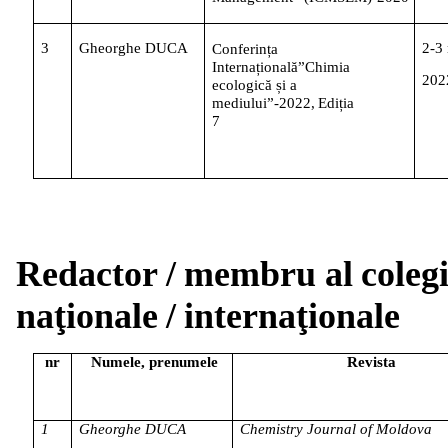
3
Gheorghe
DUCA
2-3
Conferința
Internațională
”Chimia
202
ecologică și a
mediului”-2022,
Ediția
7
Redactor
/
membru
al
colegi
naţionale
/
internaţionale
nr
Numele,
prenumele
Revista
1
Gheorghe
DUCA
Chemistry
Journal
of
Moldova