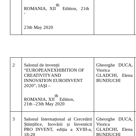
th
ROMANIA,
XII
Edition,
21th
-
23th
May
2020
2
Salonul de invenții
Gheorghe
DUCA,
“EUROPEAN
EXHIBITION OF
Viorica
CREATIVITY
AND
GLADCHI,
Elena
INNOVATION
EUROINVENT
BUNDUCHI
2020”,
IAŞI
–
th
ROMANIA, XII
Edition,
21th -
23th
May
2020
3
Salonul
Internațional
al
Cercetării
Gheorghe
DUCA,
Științifice, Inovării și Inventicii
Viorica
PRO
INVENT,
ediția
a
XVIII-a,
GLADCHI,
Elena
18-20
BUNDUCHI