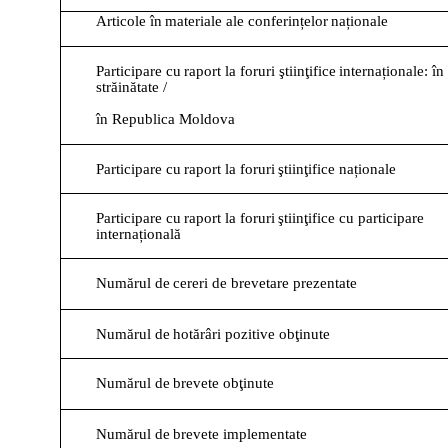
Articole
în
materiale
ale
conferințelor
naționale
Participare
cu
raport
la
foruri
ştiinţifice
internaționale:
în
străinătate
/
în
Republica
Moldova
Participare
cu
raport
la
foruri
ştiinţifice
naționale
Participare
cu
raport
la
foruri
ştiinţifice
cu
participare
internațională
Numărul
de
cereri
de
brevetare
prezentate
Numărul
de
hotărâri
pozitive
obţinute
Numărul
de
brevete
obţinute
Numărul
de
brevete
implementate