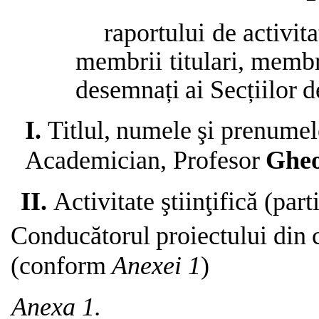
raportului
de
activita
membrii
titulari,
membr
desemnați
ai
Secțiilor
d
I.
Titlul,
numele
şi
prenumel
Academician,
Profesor
Ghe
II.
Activitate
ştiinţifică
(part
Conducătorul
proiectului
din
(conform
Anexei
1
)
Anexa
1.