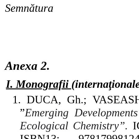
Semnătura
Anexa
2.
I.
Monografii
(internaţional
1.
DUCA,
Gh.;
VASEAS
”
Emerging
Developments
Ecological
Chemistry”.
I
ISBN13:
97817998124