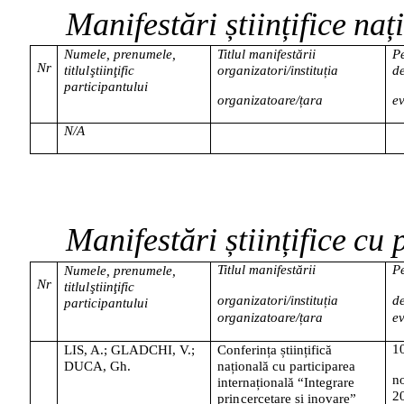
Manifestări
științifice
naț
Numele, prenumele,
Titlul manifestării
P
Nr
titlul
ştiinţific
organizatori/instituția
de
participantului
organizatoare/țara
e
N/A
Manifestări
științifice
cu
Titlul
manifestării
P
Numele, prenumele,
Nr
titlul
ştiinţific
organizatori/instituția
de
participantului
organizatoare/țara
e
1
LIS, A.; GLADCHI, V.;
Conferința științifică
DUCA,
Gh.
națională cu participarea
n
internațională
“Integrare
2
prin
cercetare și inovare”