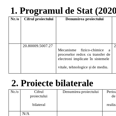
1.
Programul
de
Stat
(202
Nr./o
Cifrul
proiectului
Denumirea
proiectului
20.80009.5007.27
Mecanisme
fizico-chimice
a
proceselor
redox
cu
transfer
de
electroni
implicate
în
sistemele
vitale,
tehnologice
și
de
mediu.
2.
Proiecte
bilaterale
Nr./o
Cifrul
Denumirea
proiectului
Perio
proiectului
de
bilateral
realiz
N/A