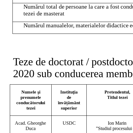
Numărul
total
de
persoane
la
care
a
fost
cond
tezei
de
masterat
Numărul
manualelor,
materialelor
didactice
e
Teze
de
doctorat
/
postdocto
2020
sub
conducerea
membr
Numele şi
Instituţia
Pretendentul,
prenumele
de
Titlul
tezei
conducătorului
învățământ
tezei
superior
Acad. Gheorghe
USDC
Ion Marin
Duca
”Studiul
procesului