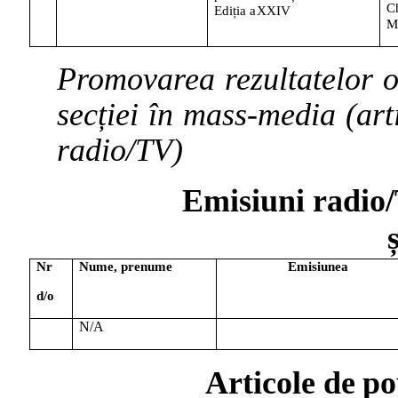
C
Ediția a
XXIV
M
Promovarea
rezultatelor
o
secției
în
mass-media
(art
radio/TV)
Emisiuni
radio
Nr
Nume,
prenume
Emisiunea
d/o
N/A
Articole
de
po