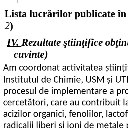
Lista
lucrărilor
publicate
în
2
)
IV.
Rezultate
ştiinţifice
obţin
cuvinte)
Am coordonat activitatea științi
Institutul de Chimie, USM și
UTM
procesul de implementare a pr
cercetători, care au contribuit l
acizilor organici, fenolilor,
lactof
radicalii liberi și ioni de metal