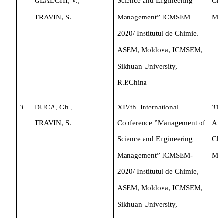
GLADCHI,
V.;
Science
and
Engineering
C
TRAVIN,
S.
Management”
ICMSEM-
M
2020/
Institutul
de
Chimie,
ASEM,
Moldova,
ICMSEM,
Sikhuan
University,
R.P.China
3
DUCA,
Gh.,
XIVth
International
3
TRAVIN,
S.
Conference
”Management
of
A
Science
and
Engineering
C
Management”
ICMSEM-
M
2020/
Institutul
de
Chimie,
ASEM,
Moldova,
ICMSEM,
Sikhuan
University,