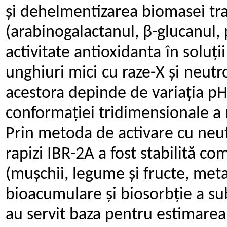
și dehelmentizarea biomasei
tr
(arabinogalactanul, β-glucanul, 
activitate
antioxidanta
în
soluții
unghiuri
mici
cu
raze-X
și
neutr
acestora depinde de variația pH
conformației tridimensionale a 
Prin metoda de activare cu
neut
rapizi IBR-2A a fost stabilită 
(mușchii, legume și fructe, meta
bioacumulare și
biosorbție a su
au servit baza pentru estimarea 