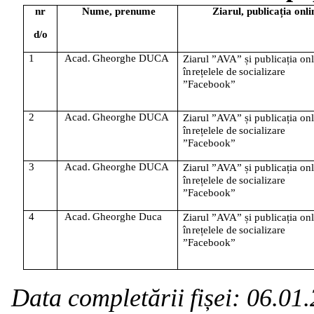
nr
Nume,
prenume
Ziarul,
publicația
onli
d/o
1
Acad.
Gheorghe
DUCA
Ziarul ”AVA” și publicația on
în
rețelele
de
socializare
”Facebook”
2
Acad.
Gheorghe
DUCA
Ziarul ”AVA” și publicația on
în
rețelele
de
socializare
”Facebook”
3
Acad.
Gheorghe
DUCA
Ziarul ”AVA” și publicația on
în
rețelele
de
socializare
”Facebook”
4
Acad.
Gheorghe
Duca
Ziarul ”AVA” și publicația on
în
rețelele
de
socializare
”Facebook”
Data
completării
fișei:
06.01