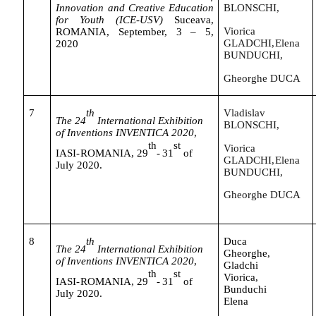
Innovation
and
Creative
Education
BLONSCHI,
for
Youth
(ICE-USV)
Suceava,
Viorica
ROMANIA,
September,
3
–
5,
GLADCHI,
Elena
2020
BUNDUCHI,
Gheorghe
DUCA
7
th
Vladislav
The 24
International Exhibition
BLONSCHI,
of
Inventions INVENTICA 2020
,
th
st
Viorica
IASI-
ROMANIA,
29
-
31
of
GLADCHI,
Elena
July
2020.
BUNDUCHI,
Gheorghe
DUCA
8
th
Duca
The 24
International Exhibition
Gheorghe,
of
Inventions INVENTICA 2020
,
Gladchi
th
st
Viorica,
IASI-
ROMANIA,
29
-
31
of
Bunduchi
July
2020.
Elena