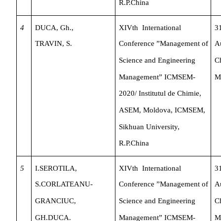
R.P.China
4
DUCA,
Gh.,
XIVth
International
3
TRAVIN,
S.
Conference
”Management
of
A
Science
and
Engineering
C
Management”
ICMSEM-
M
2020/
Institutul
de
Chimie,
ASEM,
Moldova,
ICMSEM,
Sikhuan
University,
R.P.China
5
I.SEROTILA,
XIVth
International
3
S.CORLATEANU-
Conference
”Management
of
A
GRANCIUC,
Science
and
Engineering
C
GH.DUCA.
Management”
ICMSEM-
M