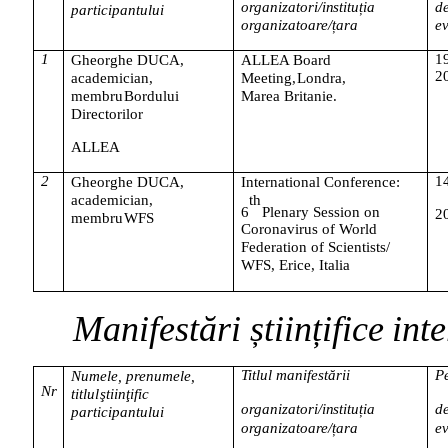
organizatori/instituția
de
participantului
organizatoare/țara
e
1
1
Gheorghe DUCA,
ALLEA Board
2
academician,
Meeting,
Londra,
membru
Bordului
Marea
Britanie.
Directorilor
ALLEA
2
1
Gheorghe DUCA,
International Conference:
academician,
th
6
Plenary Session on
2
membru
WFS
Coronavirus of World
Federation of Scientists/
WFS,
Erice, Italia
Manifestări
științifice
int
Titlul
manifestării
P
Numele, prenumele,
Nr
titlul
ştiinţific
organizatori/instituția
de
participantului
organizatoare/țara
e