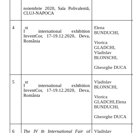
noiembrie
2020,
Sala
Polivalentă,
CLUJ-NAPOCA
4
st
Elena
I
international
exhibition
BUNDUCHI,
InventCor,
17-19.12.2020,
Deva,
România
Viorica
GLADCHI,
Vladislav
BLONSCHI,
Gheorghe
DUCA
5
st
Vladislav
I
international
exhibition
BLONSCHI,
InventCor,
17-19.12.2020,
Deva,
România
Viorica
GLADCHI,
Elena
BUNDUCHI,
Gheorghe
DUCA
6
The
IV
th
International
Fair
of
Vladislav