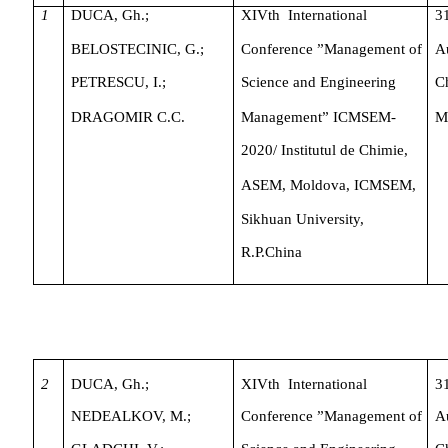
1
DUCA,
Gh.;
XIVth
International
3
BELOSTECINIC,
G.;
Conference
”Management
of
A
PETRESCU,
I.;
Science
and
Engineering
C
DRAGOMIR
C.C.
Management”
ICMSEM-
M
2020/
Institutul
de
Chimie,
ASEM,
Moldova,
ICMSEM,
Sikhuan
University,
R.P.China
2
DUCA,
Gh.;
XIVth
International
3
NEDEALKOV,
M.;
Conference
”Management
of
A