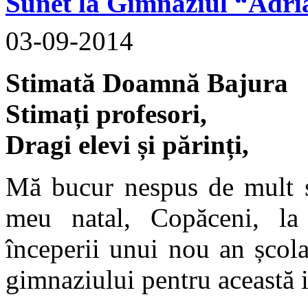
Sunet la Gimnaziul “Adri
03-09-2014
Stimată Doamnă Bajura
Stimați profesori,
Dragi elevi și părinți,
Mă bucur nespus de mult să
meu natal, Copăceni, la
începerii unui nou an școl
gimnaziului pentru această i