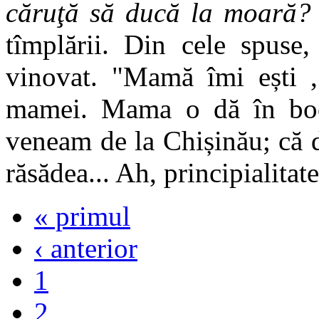
căruţă să ducă la moară?
tîmplării. Din cele spuse
vinovat. "Mamă îmi ești , 
mamei. Mama o dă în boce
veneam de la Chișinău; că 
răsădea... Ah, principialitat
« primul
‹ anterior
1
2