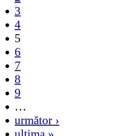
3
4
5
6
7
8
9
…
următor ›
ultima »