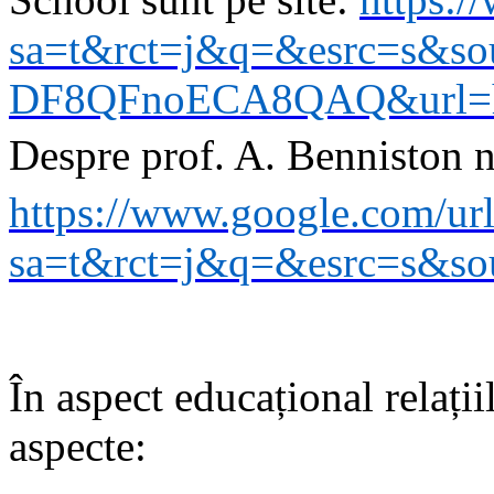
sa=t&rct=j&q=&esrc=s&
DF8QFnoECA8QAQ&url=h
Despre prof. A. Benniston n
https://www.google.com/ur
sa=t&rct=j&q=&esrc=s&
În aspect educațional relați
aspecte: