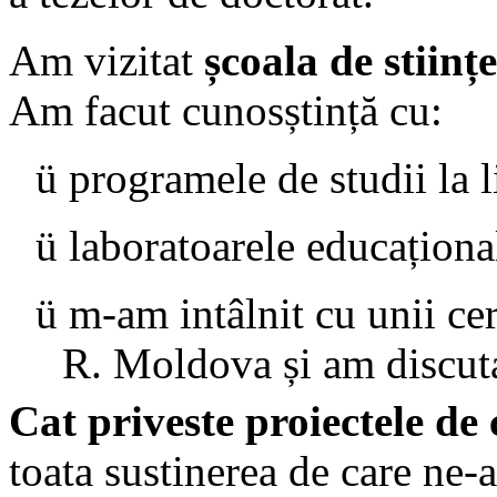
Am vizitat
școala de stiinț
Am facut cunosștință cu:
ü
programele de studii la l
ü
laboratoarele educațional
ü
m-am intâlnit cu unii cer
R. Moldova și am discutat
Cat priveste proiectele de 
toata sustinerea de care ne